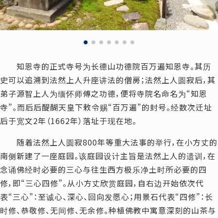
知恩寺的正式寺号为长德山功德院百万遍知恩寺。其历
史可以追溯到法然上人升座讲法的僧房；法然上人圆寂后，其
弟子源智上人为缅怀师傅之功德，便将寺院名命名为“知恩
寺”。而后后醍醐天皇下敕令赐“百万遍”的封号。经数次迁址
后于宽文2年（1662年）落址于现在地。
随着法然上人圆寂800年等重大法事的举行，在小方丈的
南侧新建了一座庭园。该庭园设计主旨是法然上人的遗训，在
念诵佛经时必要的三心与往生西方极乐净土时所必要的四
修，即“三心四修”。从小方丈欣赏庭园，自右边开始依次代
表“三心”：至诚心、深心、回向发愿心；用景石代表“四修”：长
时修、恭敬修、无间修、无余修。种植佛教中寓意深刻的山茶与