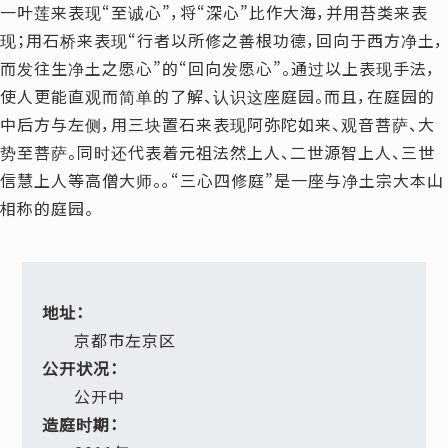
一叶莲来表现“至诚心”，将“深心”比作大海，并用苔类来表
现；用石桥来表现“行者以所修之善根功德，回向于西方净土，
而发往生净土之愿心”的“回向发愿心”。通过以上表现手法，
使人更能直观而简单的了解、认识这座庭园。而且，在庭园的
中后方与左侧，用三块置石来表现阿弥陀如来、观音菩萨、大
势至菩萨。同时还代表着元祖法然上人、二世源智上人、三世
信慧上人等高僧大师。｡“三心四修庭”是一座与净土宗大本山
相称的庭园。
地址：
京都市左京区
公开状况：
公开中
造庭时期：