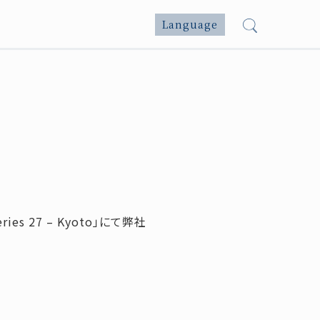
Language
ries 27 – Kyoto」にて弊社