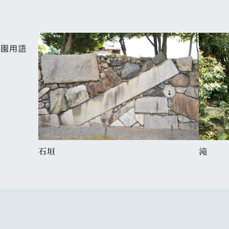
ることを目指す「育成管理」の実
きない要素であるといえます。
、庭園を次世代へと繋ぐ育成管
庭園用語
石垣
滝