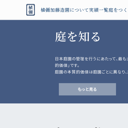
植彌加藤造園について
実績一覧
庭をつく
庭を知る
日本庭園の管理を行うにあたって、最も
的価値」です。
庭園の本質的価値は庭園ごとに異なり、
催された遊興といった歴史的背景から、
質、その庭園ではぐくまれる生態系など
もっと見る
握する必要があります。
庭園内のひとつひとつの要素は、ある時
っても、時代の変化とともに貴重な価値
た、生態系などは些細な環境の変化に
り、庭園の本質的価値の把握のためには
が望まれます。