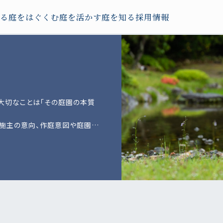
る
庭をはぐくむ
庭を活かす
庭を知る
採用情報
大切なことは「その庭園の本質
施主の意向、作庭意図や庭園で
用いられている素材の種類や
、多岐に渡る情報を網羅的に把
代には何の変哲もないものであ
を有することもあり得ます。ま
よっても影響を受けることがあ
継続的な調査・研究を行うこと