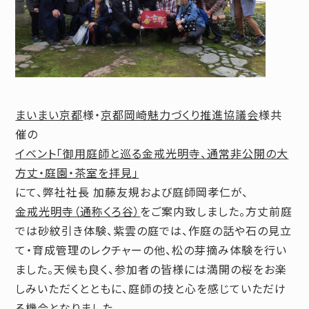
まいまい京都
様・
京都岡崎魅力づくり推進協議会
様共
催の
イベント「御用庭師と巡る金戒光明寺、通常非公開の大
方丈・庭園・茶室を拝見」
にて、弊社社長 加藤友規および庭師岡孝仁が、
金戒光明寺（通称くろ谷）
をご案内致しました。方丈前庭
では砂紋引き体験、紫雲の庭では、作庭の話や石の見立
て・育成管理のレクチャーの他、松の芽摘み体験を行い
ました。天候も良く、参加者の皆様には満開の桜をお楽
しみいただくとともに、庭師の技と心を感じていただけ
る機会となりました。