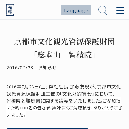
Language
京都市文化観光資源保護財団
「総本山 智積院」
2016/07/23
｜
お知らせ
年
月
日
土
弊社社長
加藤友規が、京都市文化
2016
7
23
(
)
観光資源保護財団主催の「文化財鑑賞会」において、
智積院
名勝庭園に関する講義をいたしました。
ご参加頂
いた約
名の皆さま、興味深くご清聴頂き、ありがとうござ
100
いました。