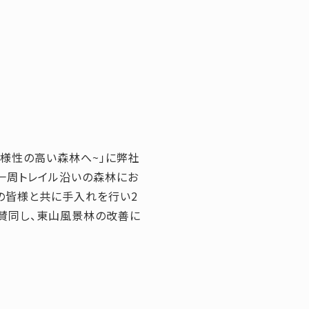
多様性の高い森林へ~」に弊社
一周トレイル沿いの森林にお
の皆様と共に手入れを行い2
賛同し、東山風景林の改善に