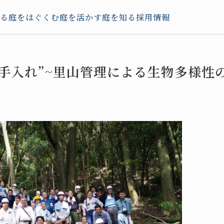
る
庭をはぐくむ
庭を活かす
庭を知る
採用情報
手入れ”~里山管理による生物多様性