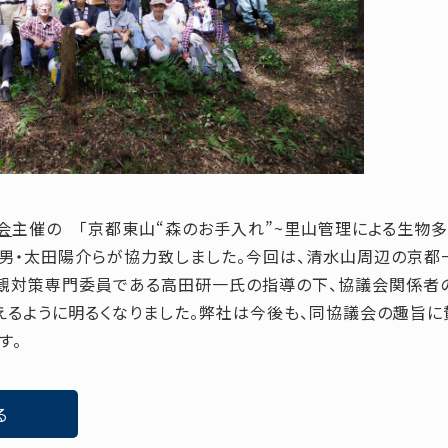
会
主催の 「京都東山“森のお手入れ”~里山管理による生物
富男・太田陽介らが協力致しました。今回は、清水山周辺の京都
景観対策専門委員である高田研一氏の指導の下、協議会関係者
るように明るくなりました。弊社は今後も、同協議会の趣旨に
す。
る