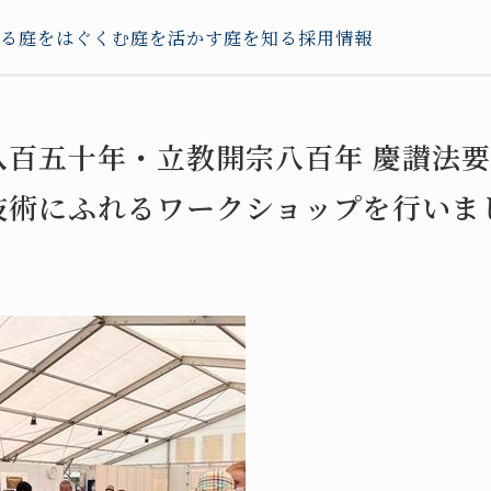
る
庭をはぐくむ
庭を活かす
庭を知る
採用情報
百五十年・立教開宗八百年 慶讃法要
技術にふれるワークショップを行いま