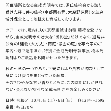
開催場所となる金戒光明寺では、源氏藤袴会から譲り
受けた挿し芽の藤袴（京都固有種、大原野原種）を生息
域外保全として地植えし育成しております。
ツアーでは、境内に咲く京都絶滅寸前種 藤袴を愛でな
がら、金戒光明寺の壮大な「御影堂」だけでなく、通常非
公開の「建物（大方丈）・南庭・紫雲の庭」を専門家のご
案内つきで巡るほか、特別に金戒光明寺執事長 橋本周
現師よりご法話をお聞かせいただきます。
秋の七草の一つであり、平安時代より貴族が匂袋として
身につけ香りをまとっていた藤袴。
そのさわやかな甘い香りとともに、この時期にしか見れ
ない・会えない特別な金戒光明寺をお楽しみください。
日時：
令和6年10月5日（土）・6日（日） 各13時～15時
定員：
各日30名