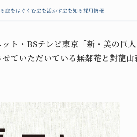
る
庭をはぐくむ
庭を活かす
庭を知る
採用情報
ネット・BSテレビ東京「新・美の巨
させていただいている無鄰菴と對龍山