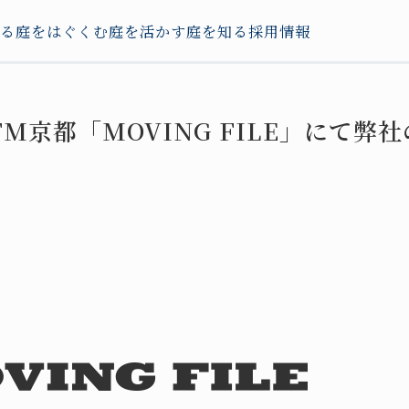
る
庭をはぐくむ
庭を活かす
庭を知る
採用情報
／FM京都「MOVING FILE」にて