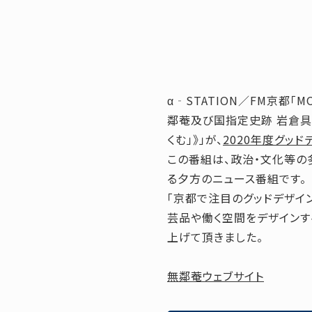
α‐STATION／FM京都「
鄰菴及び国指定史跡 岩倉具
くむ」》」が、
2020年度グッ
この番組は、政治・文化等の
る夕方のニュース番組です。
「京都で注目のグッドデザイ
芸品や働く空間をデザインす
上げて頂きました。
無鄰菴ウェブサイト