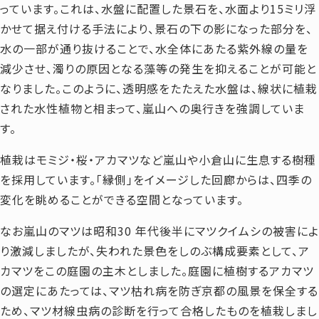
っています。これは、水盤に配置した景石を、水面より15ミリ浮
かせて据え付ける手法により、景石の下の影になった部分を、
水の一部が通り抜けることで、水全体にあたる紫外線の量を
減少させ、濁りの原因となる藻等の発生を抑えることが可能と
なりました。このように、透明感をたたえた水盤は、線状に植栽
された水性植物と相まって、嵐山への奥行きを強調していま
す。
植栽はモミジ・桜・アカマツなど嵐山や小倉山に生息する樹種
を採用しています。「縁側」をイメージした回廊からは、四季の
変化を眺めることができる空間となっています。
なお嵐山のマツは昭和30 年代後半にマツクイムシの被害によ
り激減しましたが、失われた景色をしのぶ構成要素として、ア
カマツをこの庭園の主木としました。庭園に植樹するアカマツ
の選定にあたっては、マツ枯れ病を防ぎ京都の風景を保全する
ため、マツ材線虫病の診断を行って合格したものを植栽しまし