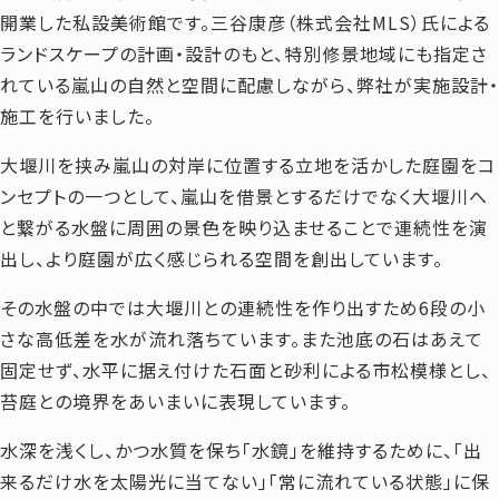
開業した私設美術館です。三谷康彦（株式会社MLS）氏による
ランドスケープの計画・設計のもと、特別修景地域にも指定さ
れている嵐山の自然と空間に配慮しながら、弊社が実施設計・
施工を行いました。
大堰川を挟み嵐山の対岸に位置する立地を活かした庭園をコ
ンセプトの一つとして、嵐山を借景とするだけでなく大堰川へ
と繋がる水盤に周囲の景色を映り込ませることで連続性を演
出し、より庭園が広く感じられる空間を創出しています。
その水盤の中では大堰川との連続性を作り出すため6段の小
さな高低差を水が流れ落ちています。また池底の石はあえて
固定せず、水平に据え付けた石面と砂利による市松模様とし、
苔庭との境界をあいまいに表現しています。
水深を浅くし、かつ水質を保ち「水鏡」を維持するために、「出
来るだけ水を太陽光に当てない」「常に流れている状態」に保