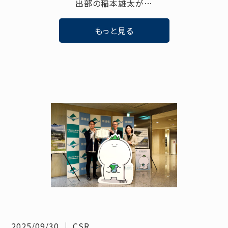
出部の稲本雄太が…
もっと見る
2025/09/30
｜
CSR