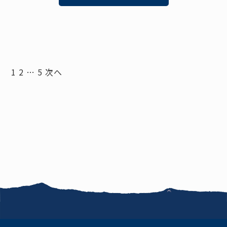
1
2
…
5
次へ
投
稿
お知らせ
FAQ
の
このサイトについて
ペ
サイトマップ
お問い合わせ
ー
ジ